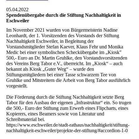
05.04.2022
Spendenübergabe durch die Stiftung Nachhaltigkeit in
Eschweiler
Im November 2021 wurden von Bürgermeisterin Nadine
Leonhardt, der 1. Vorsitzenden des Vorstands der Stiftung
Nachhaltigkeit Eschweiler, in Begleitung der
Vorstandsmitglieder Stefan Kaever, Klaus Fehr und Monika
Medic bei einer symbolischen Scheckübergabe im „Kiosk"
500,- Euro an Dr. Martin Gruhlke, den Vorstandsvorsitzenden
des Vereins Berg Tabor e.V., überreicht. Im „Kiosk“ – auch
bekannt als Kiosk „Guter Weg“ – wurde den
Stiftungsmitgliedern bei einer Tasse schwarzem Tee von
Gruhlke und Mitstreitern die Arbeit von Berg Tabor ausführlich
vorgestellt.
Die Förderung durch die Stiftung Nachhaltigkeit setzte Berg
Tabor für den Ausbau der eigenen „Infrastruktur“ ein. So trugen
die 500,- Euro der Stiftung zum Erwerb eines Flipcharts, eines
Kopierers, eines Beamers sowie von Literatur und
Schreibmaterial bei.
https://www.eschweiler.de/stadt-rathaus/nachhaltigkeit/stiftung-
nachhaltigkeit-eschweiler/projekte-der-stiftung/#accordion-1-0